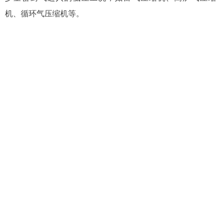
机、循环气压缩机等。
成都一通密封股份有限公司
地址：成都经济技术开发区星光西路26号
邮政编码：610100
办公室总机号码：028－84846471
028－84846472
028－84846473
办公室传真：028－84846470