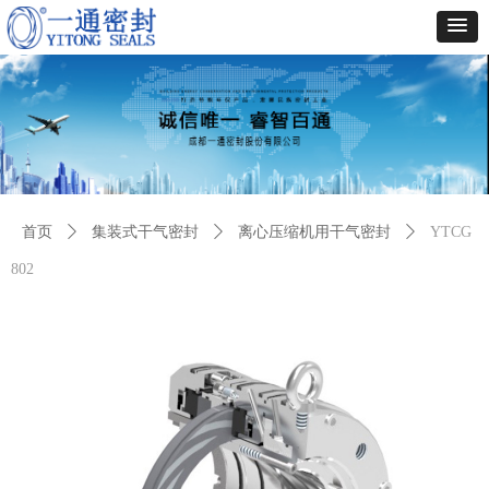
首页
ꄲ
集装式干气密封
ꄲ
离心压缩机用干气密封
ꄲ
YTCG
802