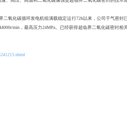
a。由此可见，高速、高压、高温和二氧化碳腐蚀是超临界二氧化碳密封
超临界二氧化碳循环发电机组满载稳定运行72h以来，公司干气密
000r/min，最高压力24MPa。已经获得超临界二氧化碳密
241215.shtml