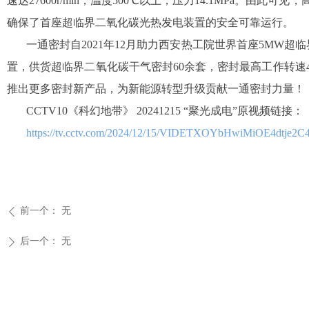
速达27600r/min，温度500℃以上，压力14.1MP
确保了首座超临界二氧化碳光热发电装置的安全可靠运行。
一通密封自2021年12月助力西安热工院世界首座5MW
置，供货超临界二氧化碳干气密封60余套，密封最高工作转速44
推出更多密封新产品，为新能源转型升级贡献一通密封力量！
CCTV10《科幻地带》 20241215 “聚光成电”原视频链接：
https://tv.cctv.com/2024/12/15/VIDETXOYbHwiMiOE4dtje2C4
前一个：
无
ꄴ
后一个：
无
ꄲ