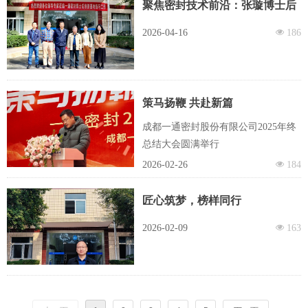
聚焦密封技术前沿：张璇博士后
以丰硕成果通过出站答辩
2026-04-16
넶
186
策马扬鞭 共赴新篇
成都一通密封股份有限公司2025年终
总结大会圆满举行
2026-02-26
넶
184
匠心筑梦，榜样同行
2026-02-09
넶
163