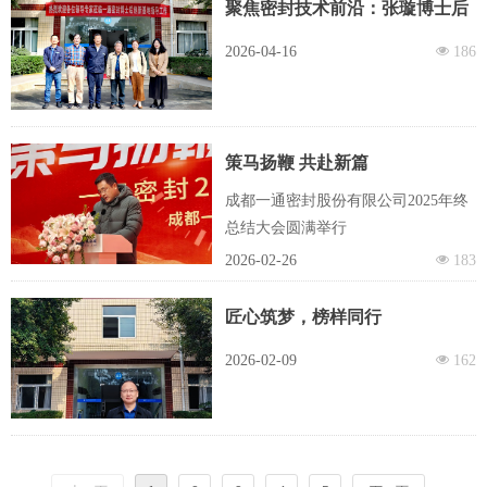
聚焦密封技术前沿：张璇博士后
以丰硕成果通过出站答辩
2026-04-16
넶
186
策马扬鞭 共赴新篇
成都一通密封股份有限公司2025年终
总结大会圆满举行
2026-02-26
넶
183
匠心筑梦，榜样同行
2026-02-09
넶
162